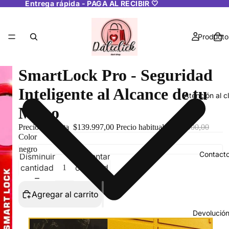
Entrega rápida - PAGA AL RECIBIR 🤍
Producto
SmartLock Pro - Seguridad
Inteligente al Alcance de tu
Atención al c
Mano
Precio de oferta
$139.997,00
Precio habitual
$200.000,00
Color
Contact
Disminuir
Aumentar
cantidad
cantidad
Agregar al carrito
Devolució