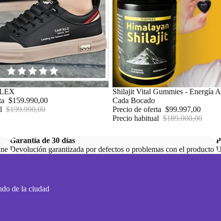
LEX
Oferta
Shilajit Vital Gummies - Energía A
rta
$159.990,00
Cada Bocado
al
$199.990,00
Precio de oferta
$99.997,00
Precio habitual
$189.000,00
Garantía de 30 días
P
ine.
Devolución garantizada por defectos o problemas con el producto.
U
ndo de la ciudad